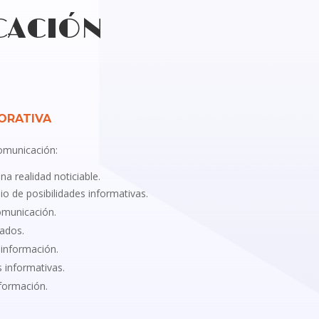
CACIÓN
ORATIVA
omunicación:
 realidad noticiable.
dio de posibilidades informativas.
omunicación.
iados.
a información.
 informativas.
nformación.